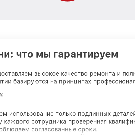
iCLEBO
Замена материнской платы роб
iCLEBO
Прошивка робота-пылесоса iC
Ремонт цепи питания робота-п
ни: что мы гарантируем
iCLEBO
Замена аккумулятора робота-п
iCLEBO
оставляем высокое качество ремонта и полн
нтии базируются на принципах профессиона
Замена датчиков управления, в
движения робота-пылесоса iC
а:
Комплексная чистка робота-пы
ем использование только подлинных детале
Восстановление аккумулятора 
у каждого сотрудника проверенная квалифи
пылесоса iCLEBO
облюдаем согласованные сроки.