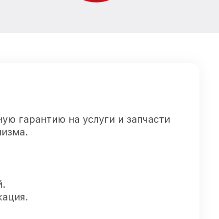
ота-пылесоса
от 400₽
Заказать
от 1550₽
LEBO
Заказать
ылесоса
от 500₽
Заказать
ылесоса
от 300₽
Заказать
ую гарантию на услуги и запчасти
лизма.
ысоты,
от 1100₽
Заказать
LEBO
от 300₽
лесоса iCLEBO
Заказать
й.
робота-
кация.
от 500₽
Заказать